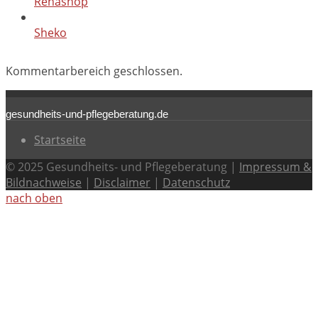
Rehashop
Sheko
Kommentarbereich geschlossen.
gesundheits-und-pflegeberatung.de
Startseite
© 2025 Gesundheits- und Pflegeberatung |
Impressum &
Bildnachweise
|
Disclaimer
|
Datenschutz
nach oben