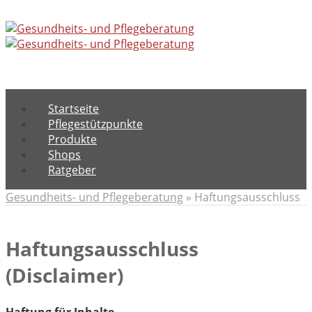
Menu
Startseite
Pflegestützpunkte
Produkte
Shops
Ratgeber
Gesundheits- und Pflegeberatung
»
Haftungsausschluss
Haftungsausschluss
(Disclaimer)