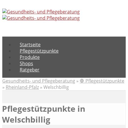
Menu
Startseite
Pflegestützpunkte
Produkte
Shops
Ratgeber
Gesundheits- und Pflegeberatung
»
🛑 Pflegestützpunkte
»
Rheinland-Pfalz
»
Welschbillig
Pflegestützpunkte in
Welschbillig