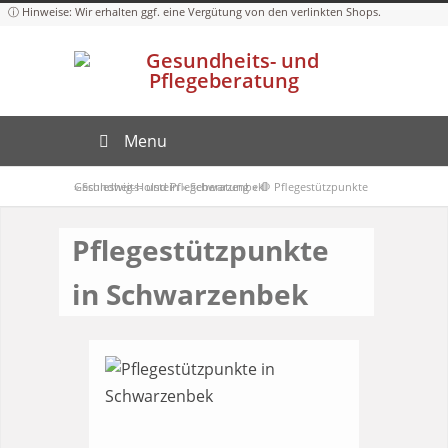
Menu
Gesundheits- und Pflegeberatung
»
Schleswig-Holstein
»
Schwarzenbek
»
🛑 Pflegestützpunkte
Pflegestützpunkte
in Schwarzenbek