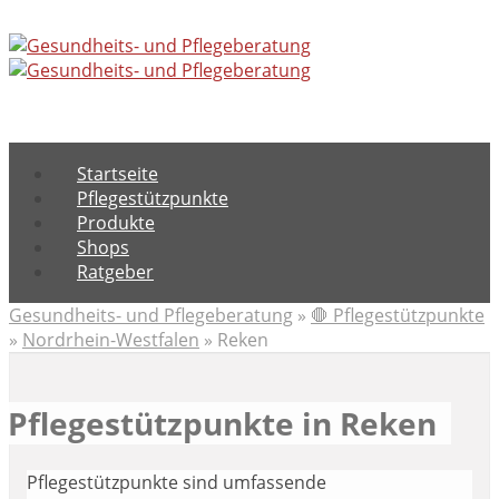
Menu
Startseite
Pflegestützpunkte
Produkte
Shops
Ratgeber
Gesundheits- und Pflegeberatung
»
🛑 Pflegestützpunkte
»
Nordrhein-Westfalen
»
Reken
Pflegestützpunkte in Reken
Pflegestützpunkte sind umfassende