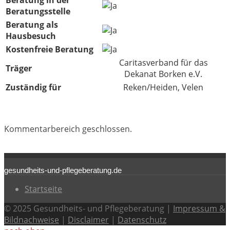
Beratung in der
Beratungsstelle
Beratung als
Hausbesuch
Kostenfreie Beratung
Caritasverband für das
Träger
Dekanat Borken e.V.
Zuständig für
Reken/Heiden, Velen
Kommentarbereich geschlossen.
gesundheits-und-pflegeberatung.de
Startseite
© 2025 Gesundheits- und Pflegeberatung |
Impressum &
Bildnachweise
|
Disclaimer
|
Datenschutz